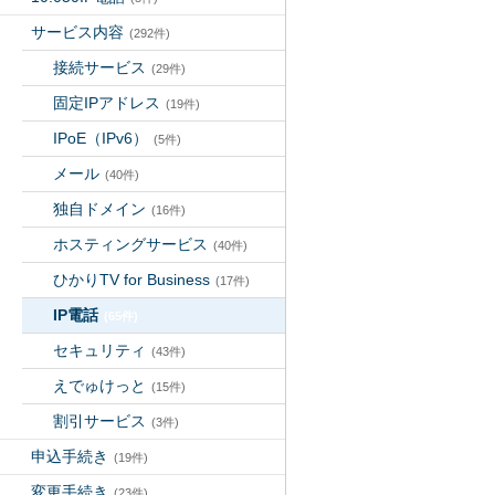
サービス内容
(292件)
接続サービス
(29件)
固定IPアドレス
(19件)
IPoE（IPv6）
(5件)
メール
(40件)
独自ドメイン
(16件)
ホスティングサービス
(40件)
ひかりTV for Business
(17件)
IP電話
(65件)
セキュリティ
(43件)
えでゅけっと
(15件)
割引サービス
(3件)
申込手続き
(19件)
変更手続き
(23件)