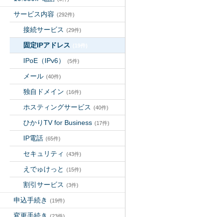
サービス内容
(292件)
接続サービス
(29件)
固定IPアドレス
(19件)
IPoE（IPv6）
(5件)
メール
(40件)
独自ドメイン
(16件)
ホスティングサービス
(40件)
ひかりTV for Business
(17件)
IP電話
(65件)
セキュリティ
(43件)
えでゅけっと
(15件)
割引サービス
(3件)
申込手続き
(19件)
変更手続き
(23件)