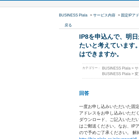
BUSINESS Plala
>
サービス内容
>
固定IPア
戻る
IP8を申込んで、明
たいと考えています。
はできますか。
カテゴリー :
BUSINESS Plala
>
サ
BUSINESS Plala
>
変
回答
一度お申し込みいただいた固定
アドレスをお申し込みいただく
ダウンロード、ご記入いただい上
はご郵送ください。なお、IP
ので予めご了承ください。 解