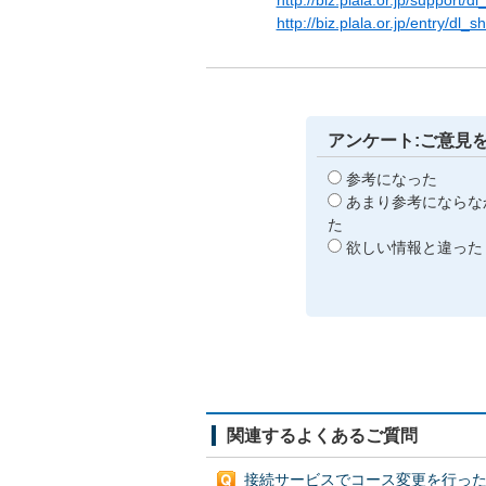
http://biz.plala.or.jp/support/d
http://biz.plala.or.jp/entry/dl_
アンケート:ご意見
参考になった
あまり参考にならな
た
欲しい情報と違った
関連するよくあるご質問
接続サービスでコース変更を行った