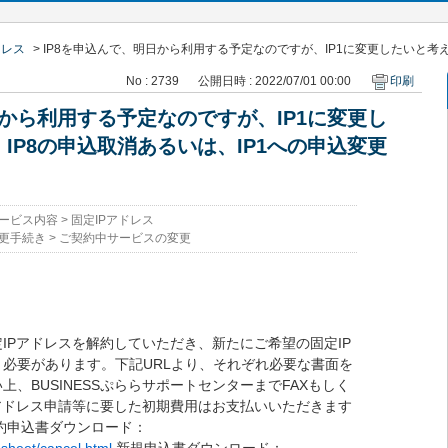
ドレス
>
IP8を申込んで、明日から利用する予定なのですが、IP1に変更したいと考え.
No : 2739
公開日時 : 2022/07/01 00:00
印刷
日から利用する予定なのですが、IP1に変更し
IP8の申込取消あるいは、IP1への申込変更
ービス内容
>
固定IPアドレス
更手続き
>
ご契約中サービスの変更
IPアドレスを解約していただき、新たにご希望の固定IP
必要があります。下記URLより、それぞれ必要な書面を
、BUSINESSぷららサポートセンターまでFAXもしく
アドレス申請等に要した初期費用はお支払いいただきます
約申込書ダウンロード：