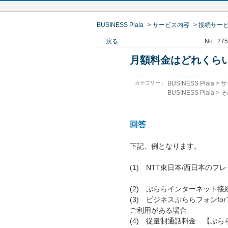
BUSINESS Plala
>
サービス内容
>
接続サー
戻る
No : 27
月額料金はどれくら
カテゴリー :
BUSINESS Plala
>
サ
BUSINESS Plala
>
そ
回答
下記、例となります。
(1) NTT東日本/西日本の
(2) ぷららインターネット
(3) ビジネスぷららフォンf
ご利用がある場合
(4) 従量制通話料金 【ぷ