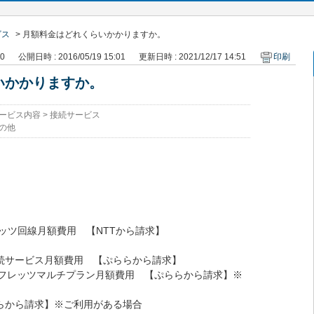
ビス
>
月額料金はどれくらいかかりますか。
50
公開日時 : 2016/05/19 15:01
更新日時 : 2021/12/17 14:51
印刷
いかかりますか。
ービス内容
>
接続サービス
の他
フレッツ回線月額費用 【NTTから請求】
接続サービス月額費用 【ぷららから請求】
orフレッツマルチプラン月額費用 【ぷららから請求】※
ららから請求】※ご利用がある場合