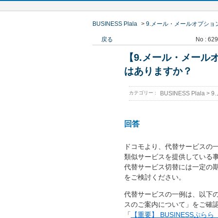
BUSINESS Plala
>
9.メール・メールオプショ
戻る
No : 62
【9.メール・メール
はありますか？
カテゴリー :
BUSINESS Plala
>
9
回答
ドコモより、代替サービスの
類似サービスを提供している
代替サービス切替には一定の
をご検討ください。
代替サービスの一例は、以下
スのご案内について」をご確
「
【重要】 BUSINESSぷ