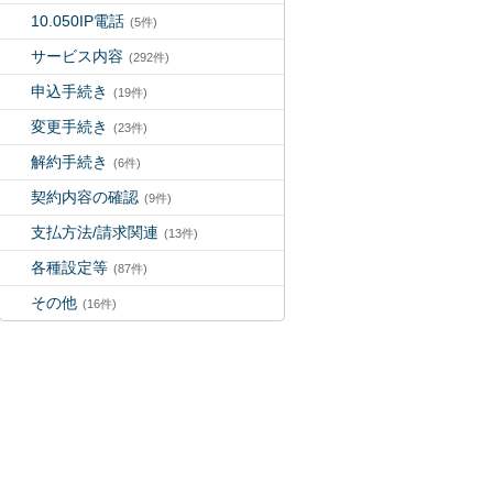
10.050IP電話
(5件)
サービス内容
(292件)
申込手続き
(19件)
変更手続き
(23件)
解約手続き
(6件)
契約内容の確認
(9件)
支払方法/請求関連
(13件)
各種設定等
(87件)
その他
(16件)