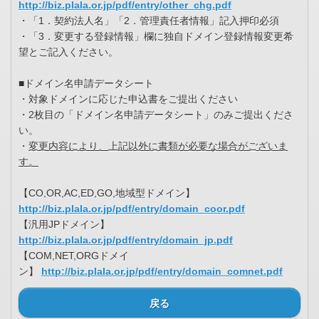
http://biz.plala.or.jp/pdf/entry/other_chg.pdf
・「1．契約法人名」「2．管理責任者情報」記入押印必須
・「3．変更する登録情報」欄に独自ドメイン登録情報変更希
望とご記入ください。
■ドメイン名申請データシート
・対象ドメインに応じた申込書をご提出ください
・2枚目の「ドメイン名申請データシート」のみご提出くださ
い。
・
変更内容により、上記以外に書類が必要な場合がございま
す。
【CO,OR,AC,ED,GO,地域型ドメイン】
http://biz.plala.or.jp/pdf/entry/domain_coor.pdf
【汎用JPドメイン】
http://biz.plala.or.jp/pdf/entry/domain_jp.pdf
【COM,NET,ORGドメイ
ン】
http://biz.plala.or.jp/pdf/entry/domain_comnet.pdf
戻る