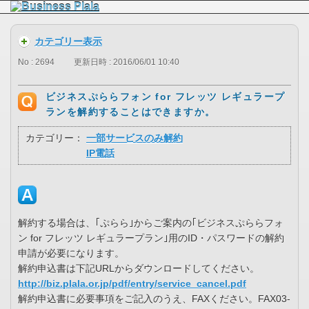
カテゴリー表示
No : 2694
更新日時 : 2016/06/01 10:40
ビジネスぷららフォン for フレッツ レギュラープ
ランを解約することはできますか。
カテゴリー：
一部サービスのみ解約
IP電話
解約する場合は、｢ぷらら｣からご案内の｢ビジネスぷららフォ
ン for フレッツ レギュラープラン｣用のID・パスワードの解約
申請が必要になります。
解約申込書は下記URLからダウンロードしてください。
http://biz.plala.or.jp/pdf/entry/service_cancel.pdf
解約申込書に必要事項をご記入のうえ、FAXください。FAX03-